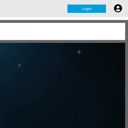
Login