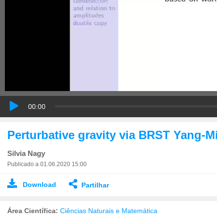
00:00
Perturbative gravity via BRST Yang-Mi
Silvia Nagy
Publicado a 01.06.2020 15:00
Download
Partilhar
Área Científica:
Ciências Naturais e Matemática