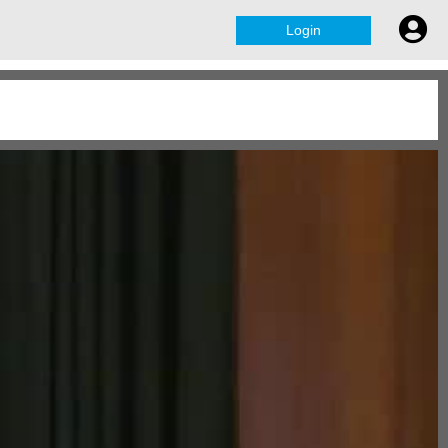
Login