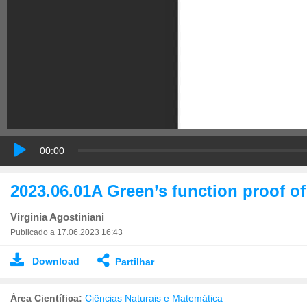
00:00
2023.06.01A Green’s function proof of
Virginia Agostiniani
Publicado a 17.06.2023 16:43
Download
Partilhar
Área Científica:
Ciências Naturais e Matemática