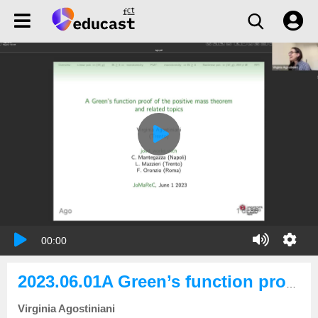
00:00
2023.06.01A Green’s function proof of the positive mass theorem and related topics
Virginia Agostiniani