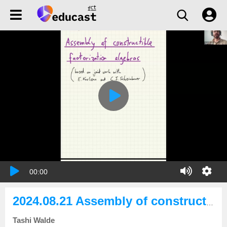
00:00
2024.08.21 Assembly of constructible factorization algebras
Tashi Walde