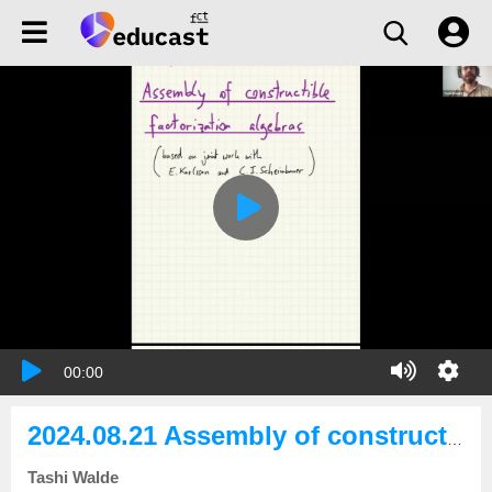
00:00
2024.08.21 Assembly of constructible factorization algebras
Tashi Walde