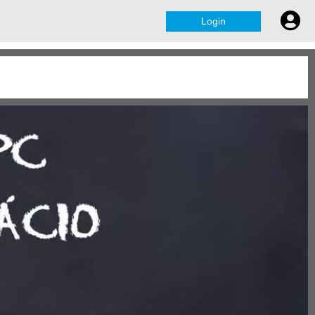
Login