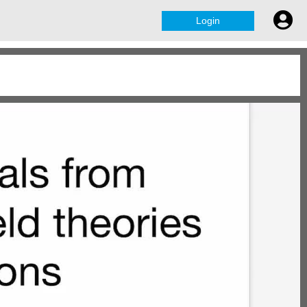
Login