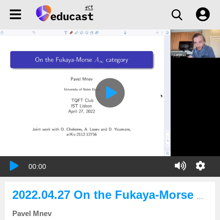
00:00
2022.04.27 On the Fukaya-Morse A-infinity category
Pavel Mnev