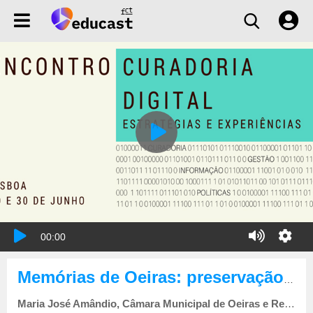
00:00
Memórias de Oeiras: preservação digital e acesso ao património histórico-cultural
Maria José Amândio, Câmara Municipal de Oeiras e Rede de Bibliotecas Municipais de Oeiras