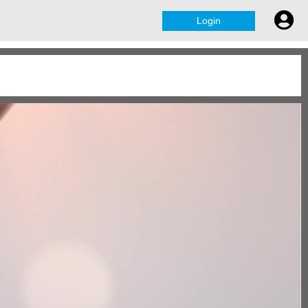
Login