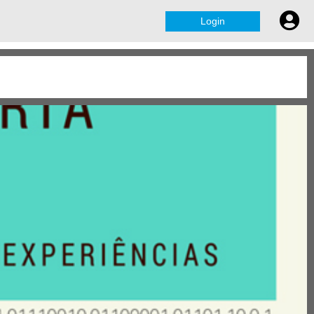
Login