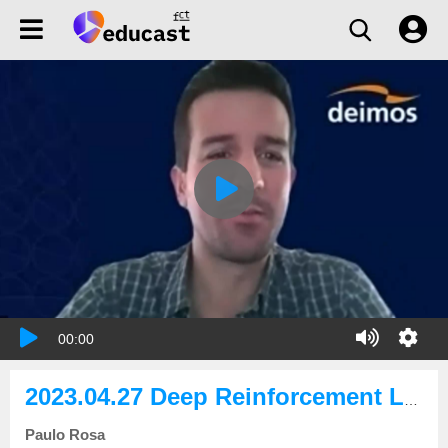
00:00
2023.04.27 Deep Reinforcement Learning based Integrated Guidance and Control for a Launcher Landing Problem
Paulo Rosa