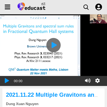
00:00
2021.11.22 Multiple Gravitons and spectral sum rules in Fractional Quantum Hall systems
Dung Xuan Nguyen