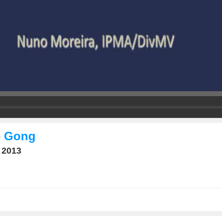
e Gong
 2013