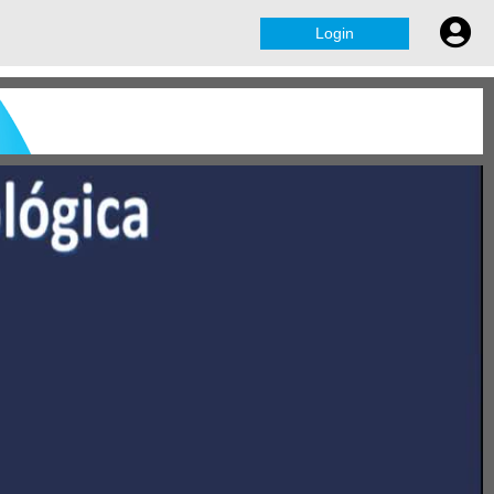
Login