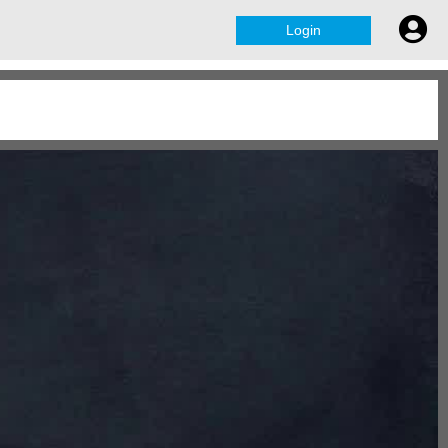
Login