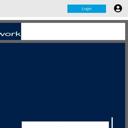
Login