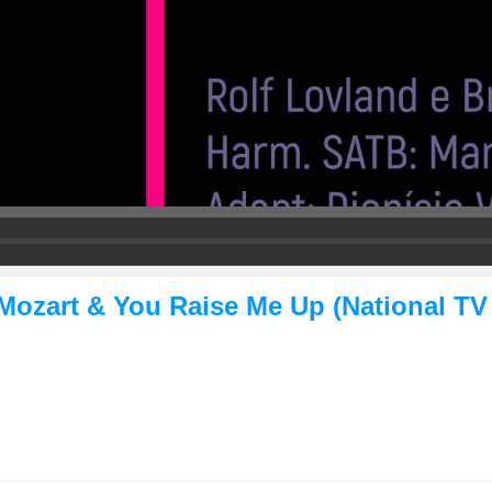
o Mozart & You Raise Me Up (National T