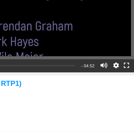
- 04:52
V RTP1)