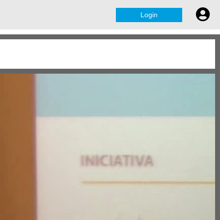
Login