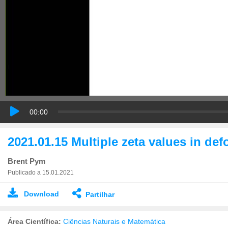
00:00
2021.01.15 Multiple zeta values in de
Brent Pym
Publicado a 15.01.2021
Download
Partilhar
Área Científica:
Ciências Naturais e Matemática