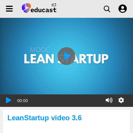
00:00
LeanStartup video 3.6