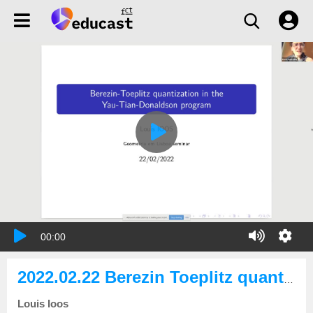
00:00
2022.02.22 Berezin Toeplitz quantization in the Yau Tian Donaldson program
Louis Ioos