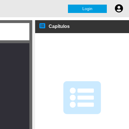
Login
Capítulos
Números Complexos- forma
algébrica
Círculo trigonométrico
Forma trigonométrica dos
números complexos