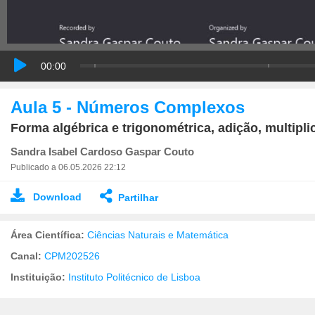
00:00
Aula 5 - Números Complexos
Forma algébrica e trigonométrica, adição, multipli
Sandra Isabel Cardoso Gaspar Couto
Publicado a 06.05.2026 22:12
Download
Partilhar
Área Científica:
Ciências Naturais e Matemática
Canal:
CPM202526
Instituição:
Instituto Politécnico de Lisboa