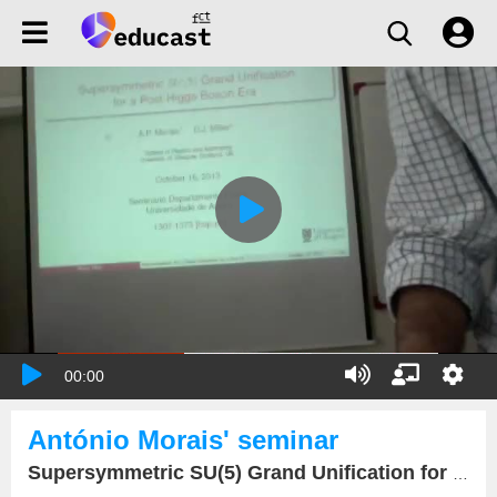
00:00
António Morais' seminar
Supersymmetric SU(5) Grand Unification for a Post Higgs Boson Era