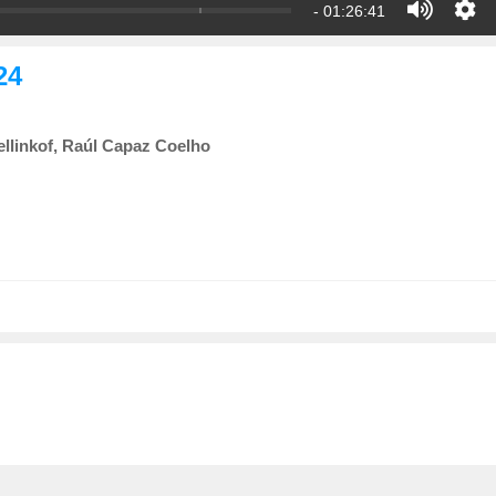
- 01:26:41
24
llinkof, Raúl Capaz Coelho