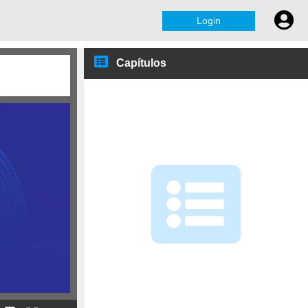
Login
Capítulos
Introdução e Enquadramento
A contratação OCRE em
Portugal - Alexandra Adão
O Projeto OCRE 2024 -
Monique Pellinkhof
Questões - Monique
Pellinkhof