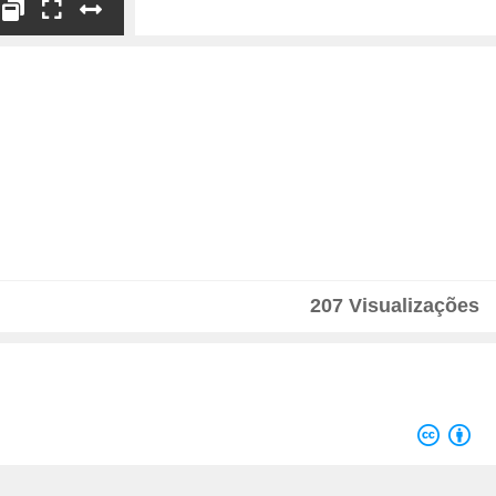
O Acordo-Quadro OCRE
2024 - José Franco
Questões finais
Apresentador
207 Visualizações
Lado a Lado
Apresentação
Velocidade
1