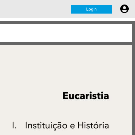
Login