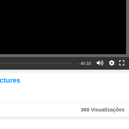
- 45:33
ctures
368 Visualizações