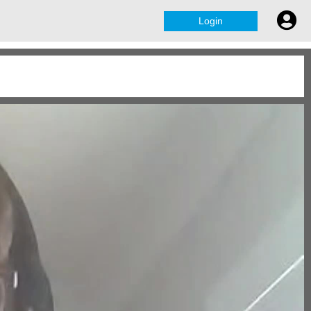
Login