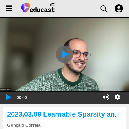
00:00
2023.03.09 Learnable Sparsity and Weak Supervision for Data-Efficient, Transparent, and Compact Neural Models
Gonçalo Correia