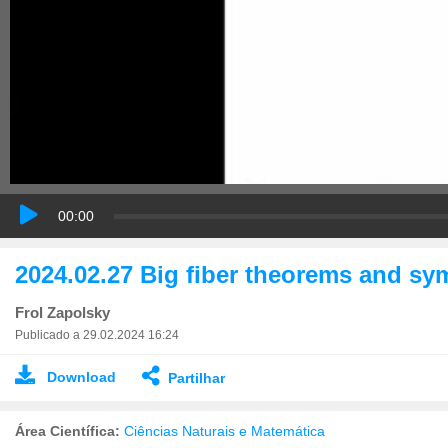
00:00
2024.02.27 Big fiber theorems and sym
Frol Zapolsky
Publicado a 29.02.2024 16:24
Download
Partilhar
Área Científica:
Ciências Naturais e Matemática