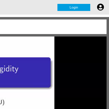
Login