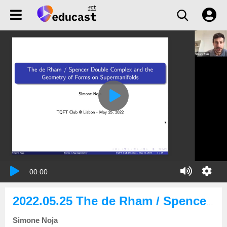
00:00
2022.05.25 The de Rham / Spencer double complex and the geometry of forms on supermanifolds
Simone Noja