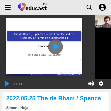
00:00
2022.05.25 The de Rham / Spencer double complex and the geometry of forms on supermanifolds
Simone Noja