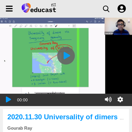
00:00
2020.11.30 Universality of dimers via imaginary geometry
Gourab Ray