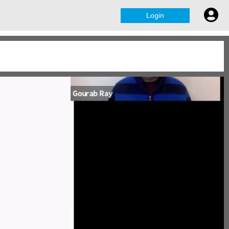
Login