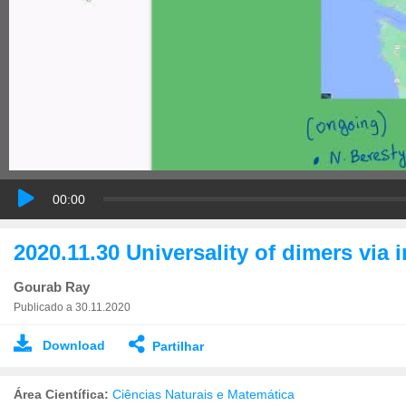
00:00
2020.11.30 Universality of dimers via
Gourab Ray
Publicado a 30.11.2020
Download
Partilhar
Área Científica:
Ciências Naturais e Matemática