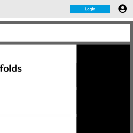
Login