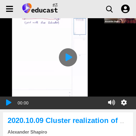
00:00
2020.10.09 Cluster realization of quantum groups and higher Teichmüller theory
Alexander Shapiro