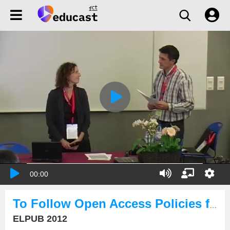
00:00
To Follow Open Access Policies for a Small For-Profit Publisher: Is it Worth the Effort?
ELPUB 2012