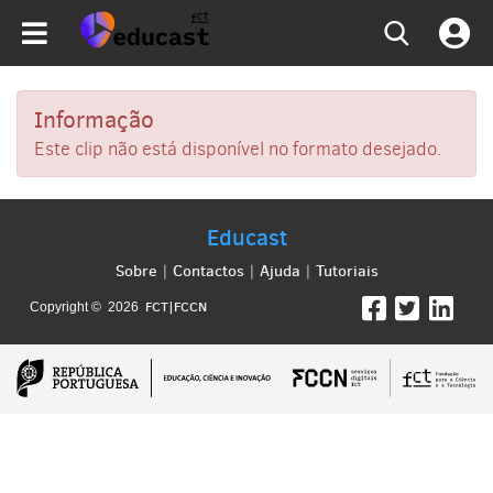
Informação
Este clip não está disponível no formato desejado.
Educast
Sobre
Contactos
Ajuda
Tutoriais
|
|
|
FCT|FCCN
Copyright © 2026