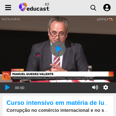
00:00
Curso intensivo em matéria de luta contra a corrupção
Corrupção no comércio internacional e no sector privado – A Lei n.º 20/2008, de 21 de Abril