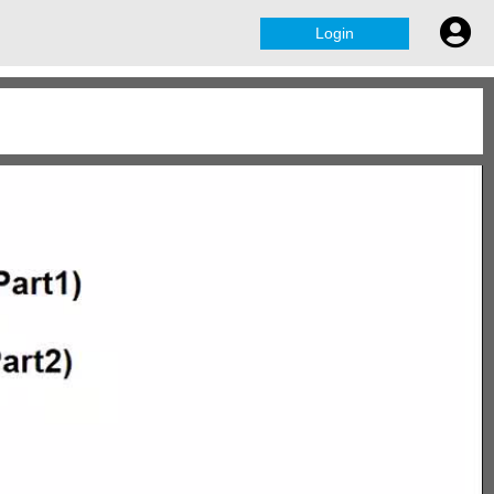
Login