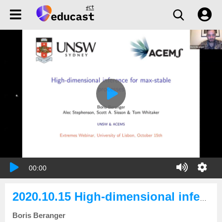
00:00
2020.10.15 High-dimensional inference for max-stable processes
Boris Beranger