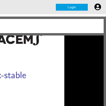
Login