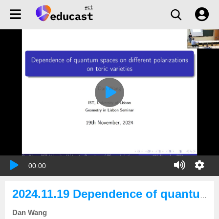
00:00
2024.11.19 Dependence of quantum spaces on different polarizations on toric varieties
Dan Wang