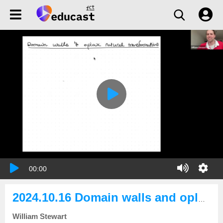
00:00
2024.10.16 Domain walls and oplax natural transformations
William Stewart