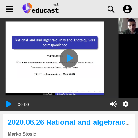
00:00
2020.06.26 Rational and algebraic links and knots-quivers correspondence
Marko Stosic