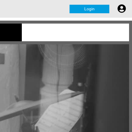
Login