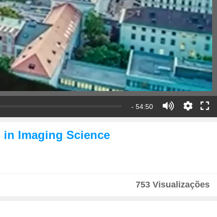
- 54:50
s in Imaging Science
753 Visualizações