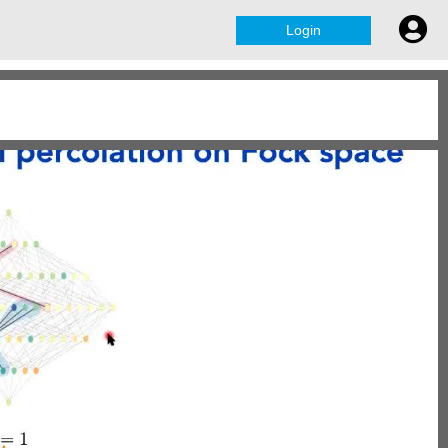
Login