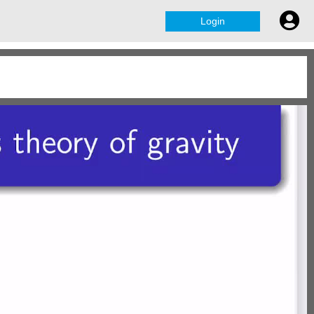
Login